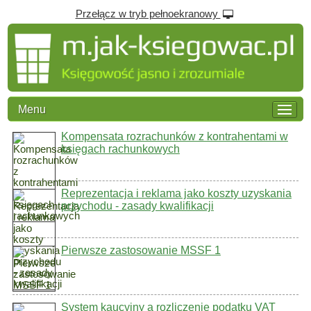
Przełącz w tryb pełnoekranowy
Menu
Kompensata rozrachunków z kontrahentami w
księgach rachunkowych
Reprezentacja i reklama jako koszty uzyskania
przychodu - zasady kwalifikacji
Pierwsze zastosowanie MSSF 1
System kaucyjny a rozliczenie podatku VAT