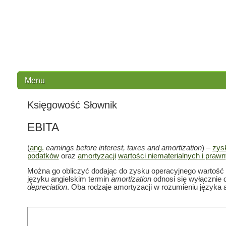
Menu
Księgowość Słownik
EBITA
(
ang.
earnings before interest, taxes and amortization
) –
zys
podatków
oraz
amortyzacji
wartości niematerialnych i praw
Można go obliczyć dodając do zysku operacyjnego wartość
języku angielskim termin
amortization
odnosi się wyłącznie 
depreciation
. Oba rodzaje amortyzacji w rozumieniu języka 