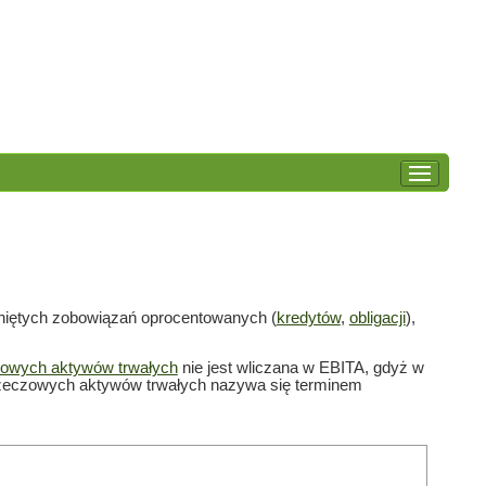
niętych zobowiązań oprocentowanych (
kredytów
,
obligacji
),
owych aktywów trwałych
nie jest wliczana w EBITA, gdyż w
ę rzeczowych aktywów trwałych nazywa się terminem