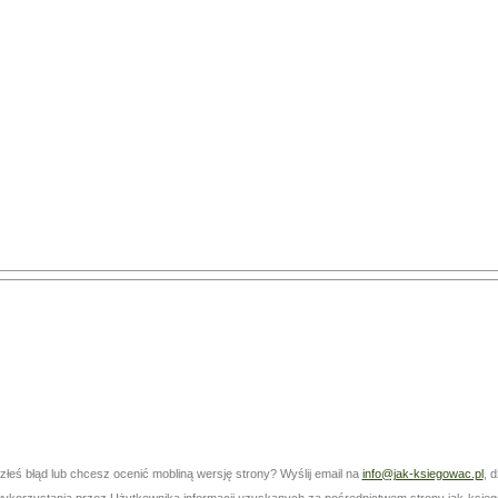
złeś błąd lub chcesz ocenić mobliną wersję strony? Wyślij email na
info@jak-ksiegowac.pl
, 
i wykorzystania przez Użytkownika informacji uzyskanych za pośrednictwem strony jak-ksieg