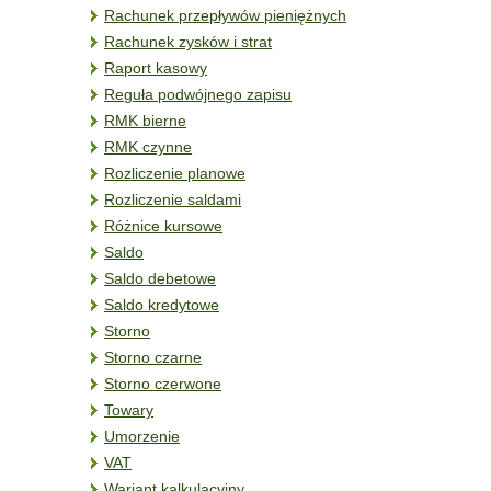
Rachunek przepływów pieniężnych
Rachunek zysków i strat
Raport kasowy
Reguła podwójnego zapisu
RMK bierne
RMK czynne
Rozliczenie planowe
Rozliczenie saldami
Różnice kursowe
Saldo
Saldo debetowe
Saldo kredytowe
Storno
Storno czarne
Storno czerwone
Towary
Umorzenie
VAT
Wariant kalkulacyjny