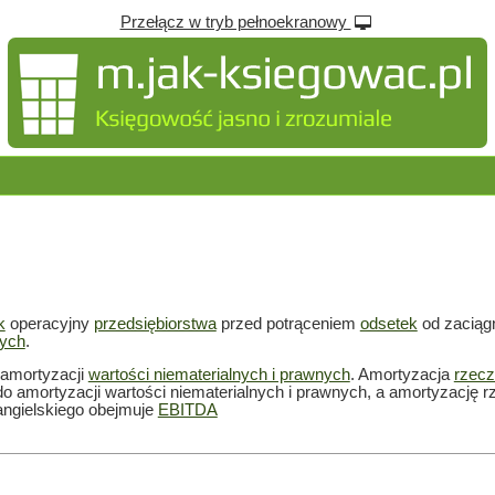
Przełącz w tryb pełnoekranowy
k
operacyjny
przedsiębiorstwa
przed potrąceniem
odsetek
od zaciąg
nych
.
 amortyzacji
wartości niematerialnych i prawnych
. Amortyzacja
rzecz
do amortyzacji wartości niematerialnych i prawnych, a amortyzacj
angielskiego obejmuje
EBITDA