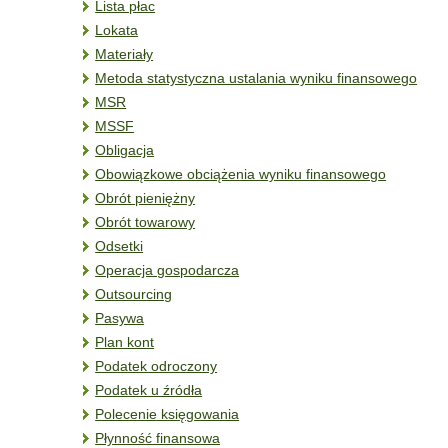
Lista płac
Lokata
Materiały
Metoda statystyczna ustalania wyniku finansowego
MSR
MSSF
Obligacja
Obowiązkowe obciążenia wyniku finansowego
Obrót pieniężny
Obrót towarowy
Odsetki
Operacja gospodarcza
Outsourcing
Pasywa
Plan kont
Podatek odroczony
Podatek u źródła
Polecenie księgowania
Płynność finansowa