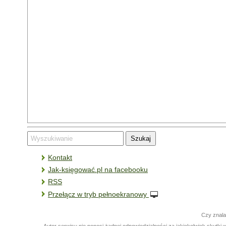
Kontakt
Jak-księgować.pl na facebooku
RSS
Przełącz w tryb pełnoekranowy
Czy znala
Autor serwisu nie ponosi żadnej odpowiedzialności za jakiekolwiek skutk