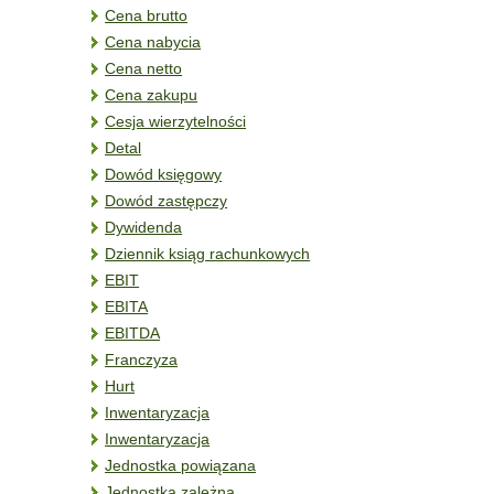
Cena brutto
Cena nabycia
Cena netto
Cena zakupu
Cesja wierzytelności
Detal
Dowód księgowy
Dowód zastępczy
Dywidenda
Dziennik ksiąg rachunkowych
EBIT
EBITA
EBITDA
Franczyza
Hurt
Inwentaryzacja
Inwentaryzacja
Jednostka powiązana
Jednostka zależna